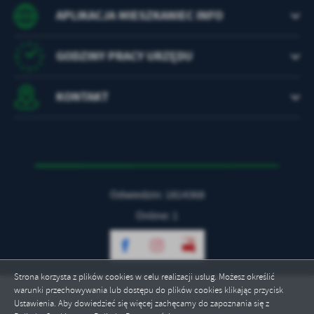
APLIKACJA MIESZKANIEC INFO
GODZINY PRACY URZĘDU
KONTAKT
Odwiedzin: 1814368
Online: 1
Strona korzysta z plików cookies w celu realizacji usług. Możesz określić
warunki przechowywania lub dostępu do plików cookies klikając przycisk
Copyright by brzesckujawski.pl
Ustawienia. Aby dowiedzieć się więcej zachęcamy do zapoznania się z