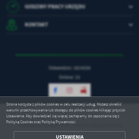
GODZINY PRACY URZĘDU
KONTAKT
Odwiedzin: 1814250
Online: 15
Strona korzysta z plików cookies w celu realizacji usług. Możesz określić
warunki przechowywania lub dostępu do plików cookies klikając przycisk
Copyright by brzesckujawski.pl
Ustawienia. Aby dowiedzieć się więcej zachęcamy do zapoznania się z
Polityką Cookies oraz Polityką Prywatności.
Powered by
2ClickPortal® - Portale nowej generacji
ZAPISZ WYBRANE
USTAWIENIA