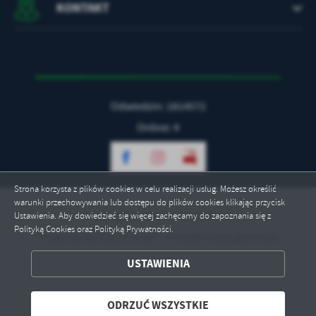
KONTAKT
Odwiedzin: 1814572
Online: 4
Strona korzysta z plików cookies w celu realizacji usług. Możesz określić
warunki przechowywania lub dostępu do plików cookies klikając przycisk
Copyright by brzesckujawski.pl
Ustawienia. Aby dowiedzieć się więcej zachęcamy do zapoznania się z
Polityką Cookies oraz Polityką Prywatności.
Powered by
2ClickPortal® - Portale nowej generacji
ZAPISZ WYBRANE
USTAWIENIA
ODRZUĆ WSZYSTKIE
ODRZUĆ WSZYSTKIE
ZEZWÓL NA WSZYSTKIE