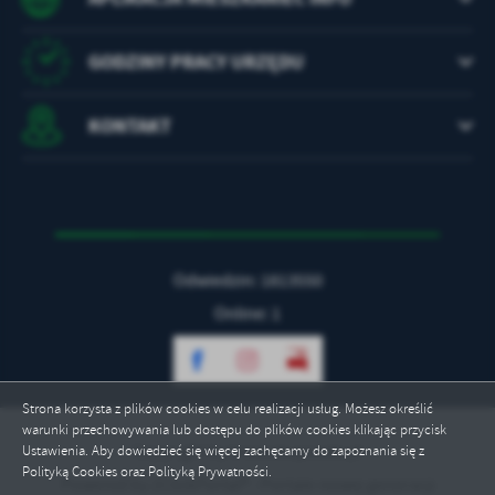
GODZINY PRACY URZĘDU
KONTAKT
Odwiedzin: 1813550
Online: 1
Strona korzysta z plików cookies w celu realizacji usług. Możesz określić
warunki przechowywania lub dostępu do plików cookies klikając przycisk
Copyright by brzesckujawski.pl
Ustawienia. Aby dowiedzieć się więcej zachęcamy do zapoznania się z
Polityką Cookies oraz Polityką Prywatności.
Powered by
2ClickPortal® - Portale nowej generacji