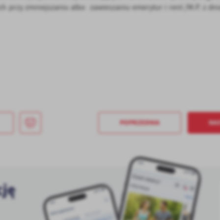
stawienia
h przy zmniejszaniu albo zawieszaniu emerytur i rent /M.P. z dni
anujemy Twoją prywatność. Możesz zmienić ustawienia cookies lub zaakceptować je
zystkie. W dowolnym momencie możesz dokonać zmiany swoich ustawień.
iezbędne
ezbędne pliki cookies służą do prawidłowego funkcjonowania strony internetowej i
ożliwiają Ci komfortowe korzystanie z oferowanych przez nas usług.
iki cookies odpowiadają na podejmowane przez Ciebie działania w celu m.in. dostosowani
ęcej
oich ustawień preferencji prywatności, logowania czy wypełniania formularzy. Dzięki pli
okies strona, z której korzystasz, może działać bez zakłóceń.
POPRZEDNIA
NA
unkcjonalne i personalizacyjne
go typu pliki cookies umożliwiają stronie internetowej zapamiętanie wprowadzonych prze
ebie ustawień oraz personalizację określonych funkcjonalności czy prezentowanych treści.
ięki tym plikom cookies możemy zapewnić Ci większy komfort korzystania z funkcjonalnoś
ęcej
ZAPISZ WYBRANE
szej strony poprzez dopasowanie jej do Twoich indywidualnych preferencji. Wyrażenie
cję
ody na funkcjonalne i personalizacyjne pliki cookies gwarantuje dostępność większej ilości
nkcji na stronie.
ODRZUĆ WSZYSTKIE
nalityczne
alityczne pliki cookies pomagają nam rozwijać się i dostosowywać do Twoich potrzeb.