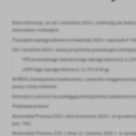
Kasa informuje, że od 1 września 2025 r. zmieniają się kw
emerytalno-rentowych.
Przeciętne wynagrodzenie w II kwartale 2025 r. wyniosło 8 748 
Od 1 września 2025 r. kwoty przychodu powodujące zmniejsz
· 70% przeciętnego miesięcznego wynagrodzenia tj. 6 124 z
· 130% tego wynagrodzenia tj. 11 373 zł 30 gr.
W KRUS zmniejszeniu/zawieszeniu z powodu osiągania przych
pracy i renty rodzinne.
Emerytury rolnicze nie podlegają zmniejszeniu/zawieszeniu
Podstawa prawna
Komunikat Prezesa GUS z dnia 8 sierpnia 2025 r. w sprawie pr
poz. 743/.
Komunikat Prezesa ZUS z dnia 12 sierpnia 2025 r. w spr