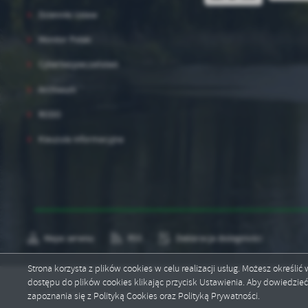
Dzienniki Ustaw
Monitor Polski
Cyberbezpieczeństwo
Archiwum
RODO
Klauzula informacyjna
Mapa serwisu
RSS
Deklaracja dostępności
Strona korzysta z plików cookies w celu realizacji usług. Możesz określi
dostępu do plików cookies klikając przycisk Ustawienia. Aby dowiedzie
Copyright by brzesckujawski.pl
zapoznania się z Polityką Cookies oraz Polityką Prywatności.