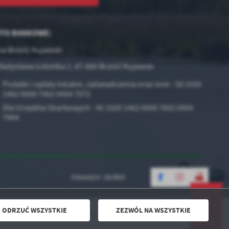
TO BANKOWE:
a Brześć Kujawski
Władysława Łokietka 1,
87-880 Brześć Kujawski
Podatki i opłaty lokalne, zaświadczenia oraz inne - 50 1020
1462 0000 7402 0454 7972
Dla Urzędów Skarbowych - 45 1020 1462 0000 7602 0454
7964
Odwiedzin: 1813953
ODRZUĆ WSZYSTKIE
ZEZWÓL NA WSZYSTKIE
Powered by
2ClickPortal® - Portale nowej generacji
DO GÓRY