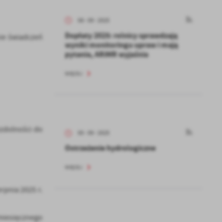
08 - 09 - 2025
Dopłaty 2025: rolnicy sprawdzają
nie świadczeń
wyniki monitoringu upraw i mają
pytania, ARiMR wyjaśnia
WIĘCEJ
ezdolności do
05 - 09 - 2025
Ostrzeżenie hydrologiczne
WIĘCEJ
rpnia 2025 r.
miesięcznego