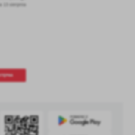
a 13 sierpnia
a
kom
STĘPNA
z
ci