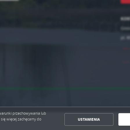
KON
Gmin
pl. 
ć warunki przechowywania lub
USTAWIENIA
ć się więcej zachęcamy do