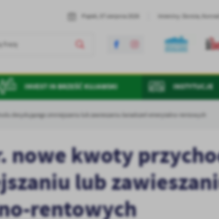
Piątek, 07 sierpnia 2026
Imieniny: Dorota, Konrad
INVEST IN BRZEŚĆ KUJAWSKI
INSTYTUCJE
chodu decydującego zmniejszaniu lub zawieszaniu świadczeń emerytalno-rentowych
 r. nowe kwoty przych
szaniu lub zawieszan
lno-rentowych