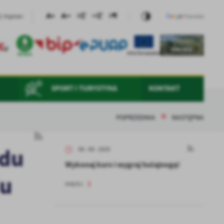
, Kajetan
SPORT I TURYSTYKA
KONTAKT
POPRZEDNIA
NASTĘPNA
odu
08 - 09 - 2025
Wykonaj kurs i wygraj hulajnogę!
iu
WIĘCEJ