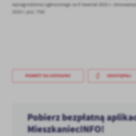
U
wynagrodzenia ogłoszonego za II kwartał 2025 r. stosowanyc
2025 r. poz. 758/
Sz
ws
N
Ni
um
Pl
Wi
Tw
co
POWRÓT
DO KATEGORII
UDOSTĘPNIJ
F
Te
Ci
Dz
Wi
na
Pobierz bezpłatną aplika
zg
fu
A
MieszkaniecINFO!
An