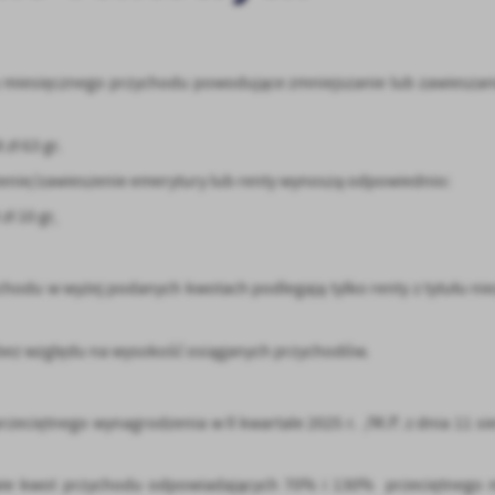
oty miesięcznego przychodu powodujące zmniejszanie lub zawiesza
zł 63 gr.
enie/zawieszenie emerytury lub renty wynoszą odpowiednio:
ł 10 gr,
odu w wyżej podanych kwotach podlegają tylko renty z tytułu ni
 bez względu na wysokość osiąganych przychodów.
zeciętnego wynagrodzenia w II kwartale 2025 r. /M.P. z dnia 11 sie
awie kwot przychodu odpowiadających 70% i 130% przeciętnego 