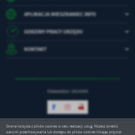
APLIKACJA MIESZKANIEC INFO
GODZINY PRACY URZĘDU
KONTAKT
Odwiedzin: 1814343
Strona korzysta z plików cookies w celu realizacji usług. Możesz określić
Copyright by brzesckujawski.pl
warunki przechowywania lub dostępu do plików cookies klikając przycisk