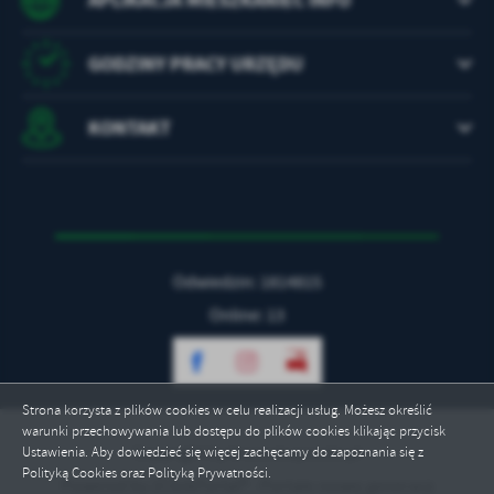
GODZINY PRACY URZĘDU
KONTAKT
Odwiedzin: 1814815
Online: 13
Strona korzysta z plików cookies w celu realizacji usług. Możesz określić
warunki przechowywania lub dostępu do plików cookies klikając przycisk
ZAPISZ WYBRANE
Copyright by brzesckujawski.pl
Ustawienia. Aby dowiedzieć się więcej zachęcamy do zapoznania się z
Polityką Cookies oraz Polityką Prywatności.
Powered by
2ClickPortal® - Portale nowej generacji