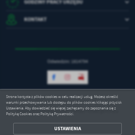
GODZINY PRACY URZĘDU
KONTAKT
Odwiedzin: 1814794
Strona korzysta z plików cookies w celu realizacji usług. Możesz określić
Copyright by brzesckujawski.pl
warunki przechowywania lub dostępu do plików cookies klikając przycisk
Ustawienia. Aby dowiedzieć się więcej zachęcamy do zapoznania się z
Powered by
2ClickPortal® - Portale nowej generacji
Polityką Cookies oraz Polityką Prywatności.
ZAPISZ WYBRANE
USTAWIENIA