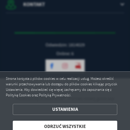
KONTAKT
Odwiedzin: 1814029
Online: 6
Strona korzysta z plików cookies w celu realizacji usług. Możesz określić
warunki przechowywania lub dostępu do plików cookies klikając przycisk
ZAPISZ WYBRANE
Copyright by brzesckujawski.pl
Ustawienia. Aby dowiedzieć się więcej zachęcamy do zapoznania się z
Polityką Cookies oraz Polityką Prywatności.
Powered by
2ClickPortal® - Portale nowej generacji
ODRZUĆ WSZYSTKIE
USTAWIENIA
ZEZWÓL NA WSZYSTKIE
ODRZUĆ WSZYSTKIE