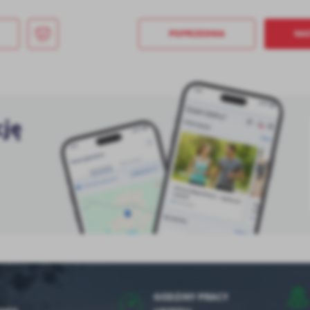
POPRZEDNIA
NA
cję
GODZINY PRACY