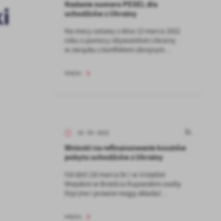
Nadanie numeru PESEL dla
i
uchodźców z Ukrainy
Na mocy ustawy z dnia 12 marca 2022
roku o pomocy obywatelom Ukrainy
w związku z konfliktem zbrojnym...
WIĘCEJ
16 - 03 - 2022
Wnioski na refinansowanie kosztów
pobytu uchodźców z Ukrainy
Od dziś (16 marca br.) w Urzędzie
Miejskim w Brześciu Kujawskim osoby
fizyczne i prawne mogą składać...
WIĘCEJ