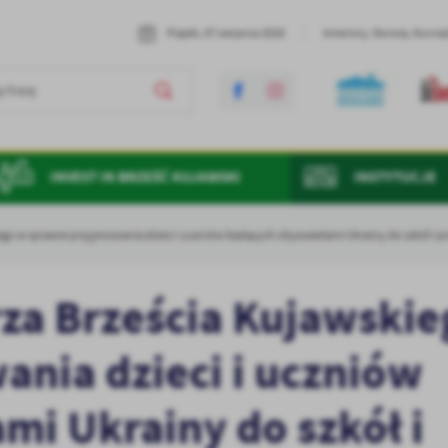
Piątek, 07 sierpnia 2026
Imieniny: Dorota, Konrad
INVEST IN BRZEŚĆ KUJAWSKI
INSTYTUCJE
ego w sprawie przyjmowania dzieci i uczniów będących obywatelami Ukrainy do szkół i pr
za Brześcia Kujawskie
nia dzieci i uczniów
i Ukrainy do szkół i