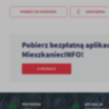
POWRÓT
DO KATEGORII
UDOSTĘPNIJ
Pobierz bezpłatną aplika
MieszkaniecINFO!
O APLIKACJI
PRZYDATNE
APLIKACJA