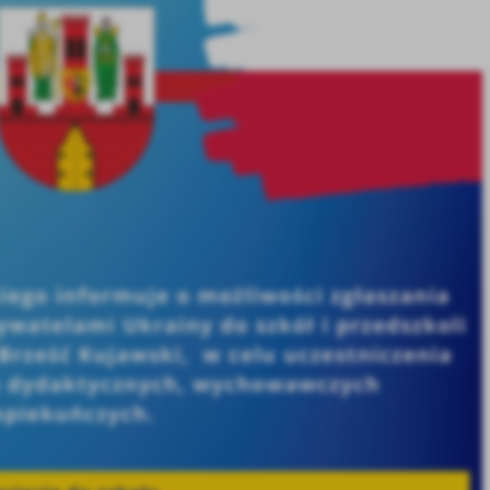
stawienia
anujemy Twoją prywatność. Możesz zmienić ustawienia cookies lub zaakceptować je
zystkie. W dowolnym momencie możesz dokonać zmiany swoich ustawień.
iezbędne
ezbędne pliki cookies służą do prawidłowego funkcjonowania strony internetowej i
ożliwiają Ci komfortowe korzystanie z oferowanych przez nas usług.
iki cookies odpowiadają na podejmowane przez Ciebie działania w celu m.in. dostosowani
ęcej
oich ustawień preferencji prywatności, logowania czy wypełniania formularzy. Dzięki pli
okies strona, z której korzystasz, może działać bez zakłóceń.
unkcjonalne i personalizacyjne
go typu pliki cookies umożliwiają stronie internetowej zapamiętanie wprowadzonych prze
ebie ustawień oraz personalizację określonych funkcjonalności czy prezentowanych treści.