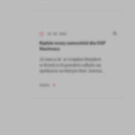
15 - 03 - 2022
Będzie nowy samochód dla OSP
Machnacz
15 marca br. w Urzędzie Miejskim
w Brześciu Kujawskim odbyło się
spotkanie na którym Pani Joanna...
WIĘCEJ