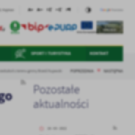
, Kajetan
SPORT I TURYSTYKA
KONTAKT
POPRZEDNIA
NASTĘPNA
zedszkoli z terenu gminy Brześć Kujawski
Pozostałe
go
aktualności
16 - 03 - 2022