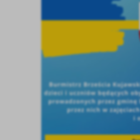
U
Sz
ws
N
Ni
um
Pl
Wi
Tw
co
F
Te
Ci