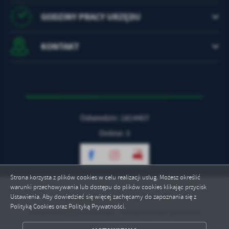
GODZINY PRACY URZĘDU
KONTAKT
Odwiedzin: 1814407
Online: 3
Strona korzysta z plików cookies w celu realizacji usług. Możesz określić
warunki przechowywania lub dostępu do plików cookies klikając przycisk
Copyright by brzesckujawski.pl
Ustawienia. Aby dowiedzieć się więcej zachęcamy do zapoznania się z
Polityką Cookies oraz Polityką Prywatności.
Powered by
2ClickPortal® - Portale nowej generacji
ZAPISZ WYBRANE