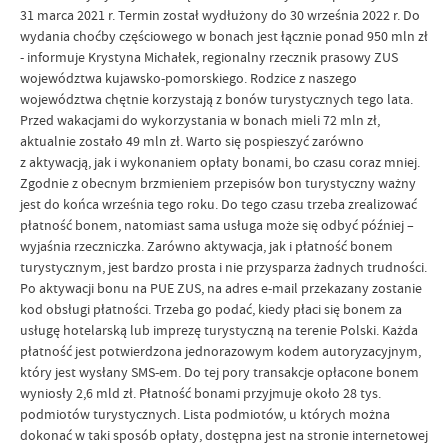
31 marca 2021 r. Termin został wydłużony do 30 września 2022 r. Do
wydania choćby częściowego w bonach jest łącznie ponad 950 mln zł
- informuje Krystyna Michałek, regionalny rzecznik prasowy ZUS
województwa kujawsko-pomorskiego. Rodzice z naszego
województwa chętnie korzystają z bonów turystycznych tego lata.
Przed wakacjami do wykorzystania w bonach mieli 72 mln zł,
aktualnie zostało 49 mln zł. Warto się pospieszyć zarówno
z aktywacją, jak i wykonaniem opłaty bonami, bo czasu coraz mniej.
Zgodnie z obecnym brzmieniem przepisów bon turystyczny ważny
jest do końca września tego roku. Do tego czasu trzeba zrealizować
płatność bonem, natomiast sama usługa może się odbyć później –
wyjaśnia rzeczniczka. Zarówno aktywacja, jak i płatność bonem
turystycznym, jest bardzo prosta i nie przysparza żadnych trudności.
Po aktywacji bonu na PUE ZUS, na adres e-mail przekazany zostanie
kod obsługi płatności. Trzeba go podać, kiedy płaci się bonem za
usługę hotelarską lub imprezę turystyczną na terenie Polski. Każda
płatność jest potwierdzona jednorazowym kodem autoryzacyjnym,
który jest wysłany SMS-em. Do tej pory transakcje opłacone bonem
wyniosły 2,6 mld zł. Płatność bonami przyjmuje około 28 tys.
podmiotów turystycznych. Lista podmiotów, u których można
dokonać w taki sposób opłaty, dostępna jest na stronie internetowej