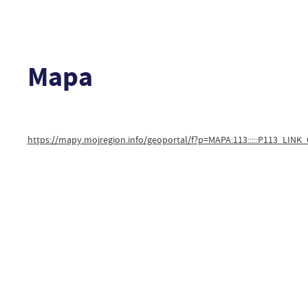
Mapa
https://mapy.mojregion.info/geoportal/f?p=MAPA:113:::::P113_LI