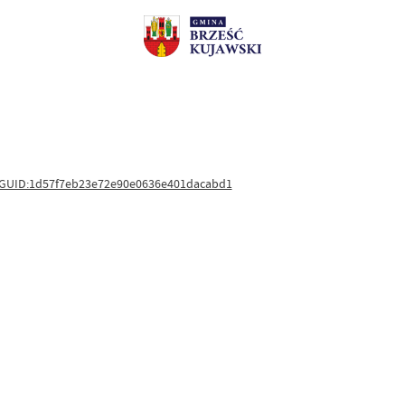
NK_GUID:1d57f7eb23e72e90e0636e401dacabd1