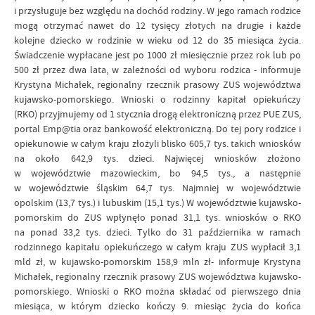
i przysługuje bez względu na dochód rodziny. W jego ramach rodzice
mogą otrzymać nawet do 12 tysięcy złotych na drugie
i każde
kolejne dziecko w rodzinie w wieku od 12 do 35 miesiąca życia.
Świadczenie wypłacane jest po 1000 zł miesięcznie przez rok lub po
500 zł przez dwa lata, w zależności od wyboru rodzica - informuje
Krystyna Michałek, regionalny rzecznik prasowy ZUS województwa
kujawsko-pomorskiego.
Wnioski o rodzinny kapitał opiekuńczy
(RKO) przyjmujemy od 1 stycznia drogą elektroniczną przez PUE ZUS,
portal Emp@tia oraz bankowość elektroniczną. Do tej pory rodzice
i
opiekunowie w całym kraju złożyli blisko 605,7 tys. takich wniosków
na około 642,9 tys. dzieci. Najwięcej wniosków złożono
w województwie mazowieckim, bo 94,5 tys.,
a następnie
w województwie śląskim 64,7 tys. Najmniej w województwie
opolskim
(13,7 tys.) i lubuskim (15,1 tys.) W województwie kujawsko-
pomorskim do ZUS wpłynęło ponad 31,1 tys. wniosków o RKO
na ponad 33,2 tys. dzieci. Tylko do 31 października
w ramach
rodzinnego kapitału opiekuńczego w całym kraju ZUS wypłacił 3,1
mld zł,
w kujawsko-pomorskim 158,9 mln zł- informuje Krystyna
Michałek, regionalny rzecznik prasowy ZUS województwa kujawsko-
pomorskiego.
Wnioski o RKO można składać od pierwszego dnia
miesiąca, w którym dziecko kończy
9. miesiąc życia do końca