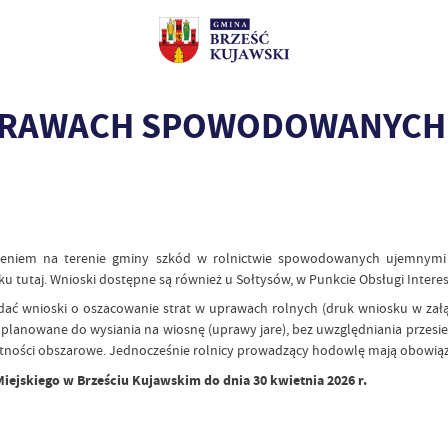
PRAWACH SPOWODOWANYCH 
ąpieniem na terenie gminy szkód w rolnictwie spowodowanych ujemnymi
 tutaj. Wnioski dostępne są również u Sołtysów, w Punkcie Obsługi Intere
ć wnioski o oszacowanie strat w uprawach rolnych (druk wniosku w załącz
 są planowane do wysiania na wiosnę (uprawy jare), bez uwzględniania prze
ości obszarowe. Jednocześnie rolnicy prowadzący hodowlę mają obowiązek 
iejskiego w Brześciu Kujawskim do dnia 30 kwietnia 2026 r.