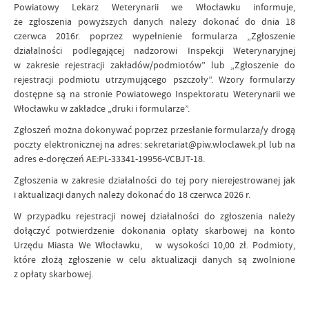
Powiatowy Lekarz Weterynarii we Włocławku informuje,
że zgłoszenia powyższych danych należy dokonać do dnia 18
czerwca 2016r. poprzez wypełnienie formularza „Zgłoszenie
działalności podlegającej nadzorowi Inspekcji Weterynaryjnej
w zakresie rejestracji zakładów/podmiotów” lub „Zgłoszenie do
rejestracji podmiotu utrzymującego pszczoły”. Wzory formularzy
dostępne są na stronie Powiatowego Inspektoratu Weterynarii we
Włocławku w zakładce „druki i formularze”.
Zgłoszeń można dokonywać poprzez przesłanie formularza/y drogą
poczty elektronicznej na adres: sekretariat@piw.wloclawek.pl lub na
adres e-doręczeń AE:PL-33341-19956-VCBJT-18.
Zgłoszenia w zakresie działalności do tej pory nierejestrowanej jak
i aktualizacji danych należy dokonać do 18 czerwca 2026 r.
W przypadku rejestracji nowej działalności do zgłoszenia należy
dołączyć potwierdzenie dokonania opłaty skarbowej na konto
Urzędu Miasta We Włocławku, w wysokości 10,00 zł. Podmioty,
które złożą zgłoszenie w celu aktualizacji danych są zwolnione
z opłaty skarbowej.