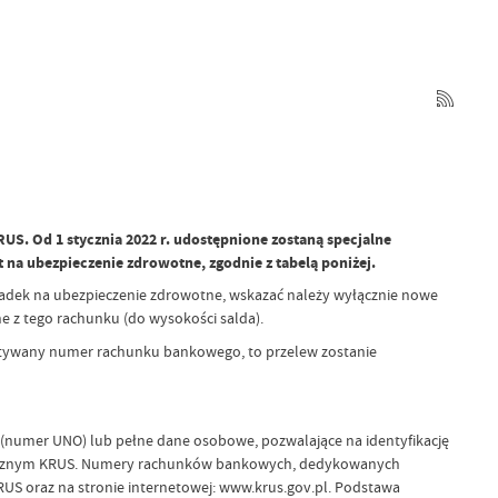
KRUS. Od 1 stycznia 2022 r. udostępnione zostaną specjalne
na ubezpieczenie zdrowotne, zgodnie z tabelą poniżej.
kładek na ubezpieczenie zdrowotne, wskazać należy wyłącznie nowe
e z tego rachunku (do wysokości salda).
ystywany numer rachunku bankowego, to przelew zostanie
 (numer UNO) lub pełne dane osobowe, pozwalające na identyfikację
rmatycznym KRUS. Numery rachunków bankowych, dedykowanych
US oraz na stronie internetowej: www.krus.gov.pl. Podstawa