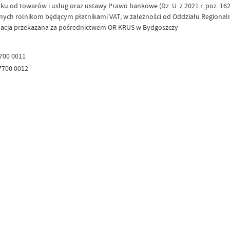
ku od towarów i usług oraz ustawy Prawo bankowe (Dz. U. z 2021 r. poz. 1626)
ych rolnikom będącym płatnikami VAT, w zależności od Oddziału Regionaln
ormacja przekazana za pośrednictwem OR KRUS w Bydgoszczy
7700 0011
7700 0012