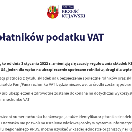
płatników podatku VAT
, to od dnia 1 stycznia 2022 r. zmieniają się zasady regulowania składek 
, jeden dla wpłat na ubezpieczenie społeczne rolników, drugi dla wpłat 
cji płatności z tytułu składek na ubezpieczenie społeczne rolników oraz s
 saldo Pani/Pana rachunku VAT będzie niezerowe, to środki zostaną pobran
ików lub ubezpieczenie zdrowotne zostanie dokonana na dotychczas wykorz
 na rachunku VAT.
wiedni numer rachunku bankowego, a także identyfikator płatnika składek
nia i nazwiska nie pozwoli na ustalenie właściwej osoby w systemie info
u Regionalnego KRUS, można uzyskać w każdej jednostce organizacyjnej KR