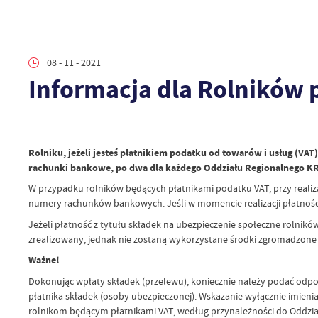
08 - 11 - 2021
Informacja dla Rolników 
Rolniku, jeżeli jesteś płatnikiem podatku od towarów i usług (VAT)
rachunki bankowe, po dwa dla każdego Oddziału Regionalnego KRUS
W przypadku rolników będących płatnikami podatku VAT, przy realiza
numery rachunków bankowych. Jeśli w momencie realizacji płatności
Jeżeli płatność z tytułu składek na ubezpieczenie społeczne roln
zrealizowany, jednak nie zostaną wykorzystane środki zgromadzone
Ważne!
Dokonując wpłaty składek (przelewu), koniecznie należy podać odpo
płatnika składek (osoby ubezpieczonej). Wskazanie wyłącznie imie
rolnikom będącym płatnikami VAT, według przynależności do Oddział