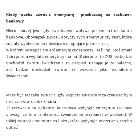
Kiedy trzeba zwrócić emeryturę przekazaną na rachunek
bankowy
Nieco inaczej jest, gdy świadczenie wpływa po śmierci na konto
bankowe. Obowiązek zwrotu dotyczy tych emerytur czy rent, które
zostały wypłacone za miesiące następujące po miesiącu,
w którym nastąpiła śmierć emeryta czy rencisty. Jeśli np. ktoś zmarł
1 sierpnia, a wypłatę emerytury ma na 10 sierpnia, to ZUS nie będzie
dochodził zwrotu świadczenia za sierpień, uznając je za należne,
ale będzie dochodził zwrotu za wrzesień jako nienależne
świadczenie.
Może być też taka sytuacja, gdy wypłata emerytury za czerwiec była
na 1 czerwca, osoba zmarła
25 czerwca a na jej konto 30 czerwca wpłynęła emerytura za lipiec
z uwagi, że termin płatności świadczenia przypadał w weekend. W
takiej sytuacji emeryturę za lipiec, która wpłynęła w czerwcu, trzeba
oddać.