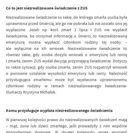
Co to jest niezrealizowane świadczenie z ZUS
Niezrealizowane świadczenie to takie, do którego zmarła osoba była
uprawniona przed śmiercią, ale go nie pobrała lub nie zostało ono jej
wypłacone. Jeżeli np. ktoś zmarł 1 lipca i ZUS nie wypłacił
świadczenia, bo otrzymał informację o śmierci, to niezrealizowaną
emeryturę można wypłacić członkom rodziny tej osoby –
ale wyłącznie na ich wniosek. Niezrealizowane świadczenie to
również takie, gdy osoba złożyła wniosek o emeryturę lub rentę
i zmarła, zanim ZUS wydał decyzję przyznającą świadczenie. Dotyczy
to także sytuacji, gdy osoba zmarła, zanim ZUS rozpatrzył wniosek
o ponowne ustalenie wysokości emerytury lub renty. Należność
przysługująca zmarłemu może być wypłacona uprawnionemu
członkowi rodziny w ramach niezrealizowanego świadczenia-
tłumaczy Krystyna Michałek.
Komu przysługuje wypłata niezrealizowanego świadczenia
W pierwszej kolejności prawo do niezrealizowanych świadczeń mają
– mąż, żona lub dzieci zmarłego, jeśli prowadziły z nim wspólne
gospodarstwo domowe. W drugiej kolejności mogą wystąpić