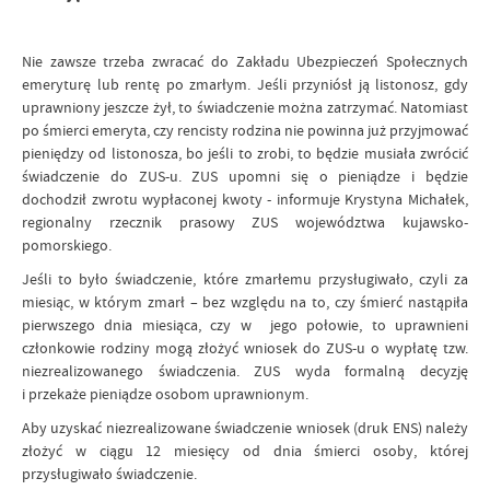
Nie zawsze trzeba zwracać do Zakładu Ubezpieczeń Społecznych
emeryturę lub rentę po zmarłym. Jeśli przyniósł ją listonosz, gdy
uprawniony jeszcze żył, to świadczenie można zatrzymać. Natomiast
po śmierci emeryta, czy rencisty rodzina nie powinna już przyjmować
pieniędzy od listonosza, bo jeśli to zrobi, to będzie musiała zwrócić
świadczenie do ZUS-u. ZUS upomni się o pieniądze i będzie
dochodził zwrotu wypłaconej kwoty - informuje Krystyna Michałek,
regionalny rzecznik prasowy ZUS województwa kujawsko-
pomorskiego.
Jeśli to było świadczenie, które zmarłemu przysługiwało, czyli za
miesiąc, w którym zmarł – bez względu na to, czy śmierć nastąpiła
pierwszego dnia miesiąca, czy w jego połowie, to uprawnieni
członkowie rodziny mogą złożyć wniosek do ZUS-u o wypłatę tzw.
niezrealizowanego świadczenia. ZUS wyda formalną decyzję
i przekaże pieniądze osobom uprawnionym.
Aby uzyskać niezrealizowane świadczenie wniosek (druk ENS) należy
złożyć w ciągu 12 miesięcy od dnia śmierci osoby, której
przysługiwało świadczenie.