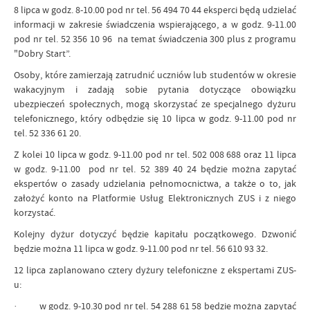
8 lipca w godz. 8-10.00 pod nr tel. 56 494 70 44 eksperci będą udzielać
informacji w zakresie świadczenia wspierającego, a w godz. 9-11.00
pod nr tel. 52 356 10 96 na temat świadczenia 300 plus z programu
"Dobry Start”.
Osoby, które zamierzają zatrudnić uczniów lub studentów w okresie
wakacyjnym i zadają sobie pytania dotyczące obowiązku
ubezpieczeń społecznych, mogą skorzystać ze specjalnego dyżuru
telefonicznego, który odbędzie się 10 lipca w godz. 9-11.00 pod nr
tel. 52 336 61 20.
Z kolei 10 lipca w godz. 9-11.00 pod nr tel. 502 008 688 oraz 11 lipca
w godz. 9-11.00 pod nr tel. 52 389 40 24 będzie można zapytać
ekspertów o zasady udzielania pełnomocnictwa, a także o to, jak
założyć konto na Platformie Usług Elektronicznych ZUS i z niego
korzystać.
Kolejny dyżur dotyczyć będzie kapitału początkowego. Dzwonić
będzie można 11 lipca w godz. 9-11.00 pod nr tel. 56 610 93 32.
12 lipca zaplanowano cztery dyżury telefoniczne z ekspertami ZUS-
u:
· w godz. 9-10.30 pod nr tel. 54 288 61 58 będzie można zapytać