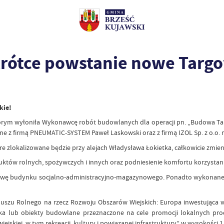
rótce powstanie nowe Targo
kie!
rym wyłoniła Wykonawcę robót budowlanych dla operacji pn. „Budowa Targ
e z firmą PNEUMATIC-SYSTEM Paweł Laskowski oraz z firmą IZOL Sp. z o.o. 
tóre zlokalizowane będzie przy alejach Władysława Łokietka, całkowicie zmien
któw rolnych, spożywczych i innych oraz podniesienie komfortu korzystania
ę budynku socjalno-administracyjno-magazynowego. Ponadto wykonane zost
duszu Rolnego na rzecz Rozwoju Obszarów Wiejskich: Europa inwestująca 
ska lub obiekty budowlane przeznaczone na cele promocji lokalnych pro
skiej, w tym rekreacji, kultury i powiązanej infrastruktury” w wysokości 1 00