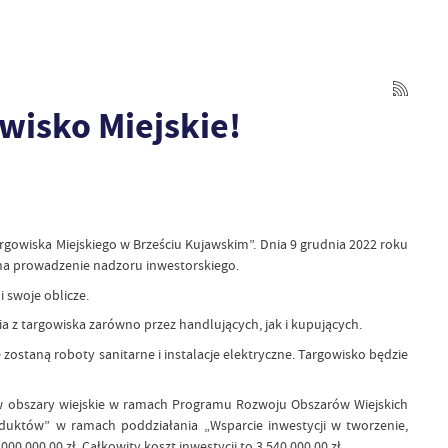
wisko Miejskie!
owiska Miejskiego w Brześciu Kujawskim”. Dnia 9 grudnia 2022 roku
na prowadzenie nadzoru inwestorskiego.
i swoje oblicze.
 z targowiska zarówno przez handlujących, jak i kupujących.
aną roboty sanitarne i instalacje elektryczne. Targowisko będzie
w obszary wiejskie w ramach Programu Rozwoju Obszarów Wiejskich
duktów” w ramach poddziałania „Wsparcie inwestycji w tworzenie,
0 000,00 zł. Całkowity koszt inwestycji to 3 540 000,00 zł.