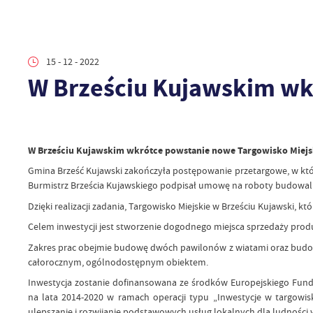
15 - 12 - 2022
W Brześciu Kujawskim wk
W Brześciu Kujawskim wkrótce powstanie nowe Targowisko Miejs
Gmina Brześć Kujawski zakończyła postępowanie przetargowe, w któ
Burmistrz Brześcia Kujawskiego podpisał umowę na roboty budowaln
Dzięki realizacji zadania, Targowisko Miejskie w Brześciu Kujawski, k
Celem inwestycji jest stworzenie dogodnego miejsca sprzedaży produ
Zakres prac obejmie budowę dwóch pawilonów z wiatami oraz budow
całorocznym, ogólnodostępnym obiektem.
Inwestycja zostanie dofinansowana ze środków Europejskiego Fun
na lata 2014-2020 w ramach operacji typu „Inwestycje w targowi
ulepszanie i rozwijanie podstawowych usług lokalnych dla ludności wiej