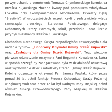
po wysłuchaniu przemówienia Tomasza Chymkowskiego Burmistrza
Brześcia Kujawskiego złożono kwiaty pod pomnikiem Władysława
Łokietka przy akompaniamencie Młodzieżowej Orkiestry Dętej
"Brestivia". W uroczystościach uczestniczyli przedstawiciele władz
samorządu brzeskiego, Starostwa Powiatowego, delegacje
Ochotniczych Straży Pożarnych, szkół, przedszkoli oraz licznie
przybyli mieszkańcy Brześcia Kujawskiego.
Obchodom Narodowego Święta Niepodległości towarzyszyła Gala
nadania tytułów:
„Honorowy Obywatel Gminy Brześć Kujawski”
oraz
„Zasłużony dla Gminy Brześć Kujawski”
. Tego wieczoru
pierwsze odznaczenie otrzymała Pani Bogumiła Kowalewska, która
w sposób szczególny zaangażowana była w działalność oświatową
oraz wychowanie dzieci i młodzieży z terenu gminy Brześć Kujawski.
Kolejne odznaczenie otrzymał Pan Janusz Pawlak, który przez
ponad 30 lat pełnił funkcje: Prezesa Ochotniczej Straży Pożarnej
w Kąkowej Woli oraz przez 12 lat był Radnym Rady Miejskiej, pełnił
również funkcję Przewodniczącego Rady Miejskiej w Brześciu
Kujawskim.