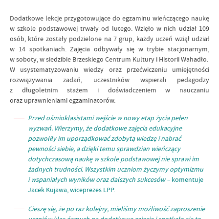
Dodatkowe lekcje przygotowujące do egzaminu wieńczącego naukę
w szkole podstawowej trwały od lutego. Wzięło w nich udział 109
osób, które zostały podzielone na 7 grup, każdy uczeń wziął udział
w 14 spotkaniach. Zajęcia odbywały się w trybie stacjonarnym,
w soboty, w siedzibie Brzeskiego Centrum Kultury i Historii Wahadło.
W usystematyzowaniu wiedzy oraz przećwiczeniu umiejętności
rozwiązywania zadań, uczestników wspierali pedagodzy
z długoletnim stażem i doświadczeniem w nauczaniu
oraz uprawnieniami egzaminatorów.
Przed ośmioklasistami wejście w nowy etap życia pełen
wyzwań. Wierzymy, że dodatkowe zajęcia edukacyjne
pozwoliły im uporządkować zdobytą wiedzę i nabrać
pewności siebie, a dzięki temu sprawdzian wieńczący
dotychczasową naukę w szkole podstawowej nie sprawi im
żadnych trudności. Wszystkim uczniom życzymy optymizmu
i wspaniałych wyników oraz dalszych sukcesów
–
komentuje
Jacek Kujawa, wiceprezes LPP.
Cieszę się, że po raz kolejny, mieliśmy możliwość zaproszenie
uczniów klas ósmych na dodatkowe zajęcia i spotkało się to