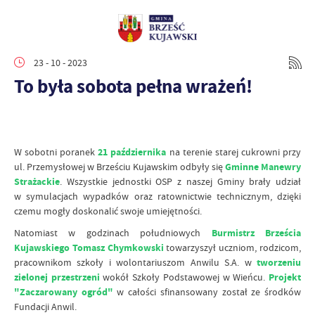
23 - 10 - 2023
To była sobota pełna wrażeń!
W sobotni poranek
21 października
na terenie starej cukrowni przy
ul. Przemysłowej w Brześciu Kujawskim odbyły się
Gminne Manewry
Strażackie
. Wszystkie jednostki OSP z naszej Gminy brały udział
w symulacjach wypadków oraz ratownictwie technicznym, dzięki
czemu mogły doskonalić swoje umiejętności.
Natomiast w godzinach południowych
Burmistrz Brześcia
Kujawskiego Tomasz Chymkowski
towarzyszył uczniom, rodzicom,
pracownikom szkoły i wolontariuszom Anwilu S.A. w
tworzeniu
zielonej przestrzeni
wokół Szkoły Podstawowej w Wieńcu.
Projekt
"Zaczarowany ogród"
w całości sfinansowany został ze środków
Fundacji Anwil.